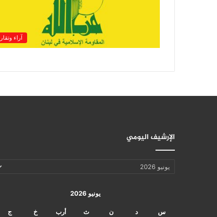
آراء وتقار
الإرشيف اليومي
الإرشيف
اليومي
يونيو 2026
س
د
ن
ث
أرب
خ
ج