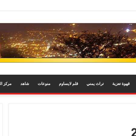
قهوة تعزية
تراث يمني
قلم لايساوم
منوعات
شاهد
مركز ا