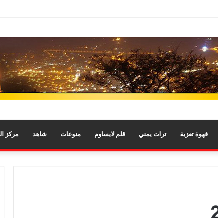
قهوة تعزية
تراث يمني
قلم لايساوم
منوعات
شاهد
مركز ا