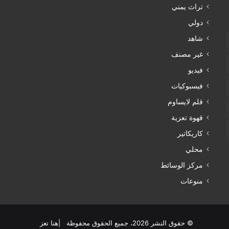
تراث يمني
دولي
شاهد
غير مصنف
فيديو
فيسبوكيات
قلم لايساوم
قهوة تعزية
كاريكاتير
محلي
مركز الوسائط
منوعات
© حقوق النشر 2026، جميع الحقوق محفوظة |هنا تعز