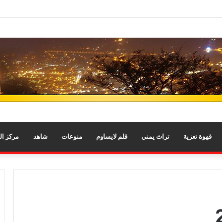
قهوة تعزية
تراث يمني
قلم لايساوم
منوعات
شاهد
مركز ا