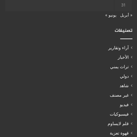
31
« أبريل
يونيو »
تصنيفات
آراء وتقارير
الأخبار
تراث يمني
دولي
شاهد
غير مصنف
فيديو
فيسبوكيات
قلم لايساوم
قهوة تعزية