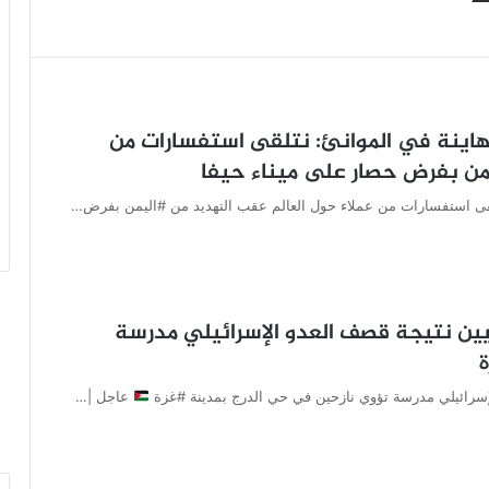
ينة في الموانئ: نتلقى استفسارات من
يمن بفرض حصار على ميناء حيفا
قى استفسارات من عملاء حول العالم عقب التهديد من #اليمن بفرض…
ة: استشهاد 9 فلسطينيين نتيجة قصف العدو الإسرائيلي مدرسة
عاجل |…