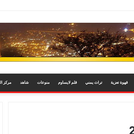
قهوة تعزية
تراث يمني
قلم لايساوم
منوعات
شاهد
مركز ا