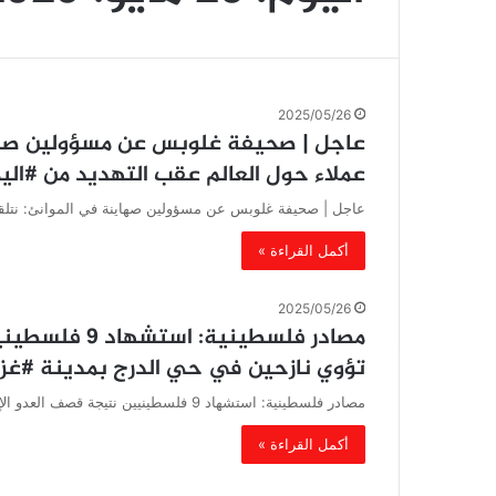
2025/05/26
‏عاجل | صحيفة غلوبس عن مسؤولين صها
عملاء حول العالم عقب التهديد من #ال
‏عاجل | صحيفة غلوبس عن مسؤولين صهاينة في الموانئ: نتل
أكمل القراءة »
2025/05/26
مصادر فلسطيني
تؤوي نازحين في حي الدرج بمدينة #غزة
مصادر فلسطينية: استشهاد 9 فلسطينيين نتيجة قصف العدو الإسرائيلي مدرسة تؤوي نازحين في حي الدرج بمدينة #غزة ‏
أكمل القراءة »