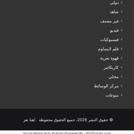
دولي
شاهد
غير مصنف
فيديو
فيسبوكيات
قلم لايساوم
قهوة تعزية
كاريكاتير
محلي
مركز الوسائط
منوعات
© حقوق النشر 2026، جميع الحقوق محفوظة |هنا تعز
Social Media Auto Publish
Powered By :
XYZScripts.com