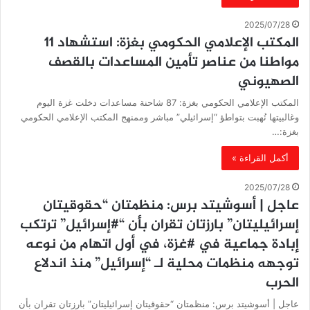
2025/07/28
المكتب الإعلامي الحكومي بغزة: استشهاد 11
مواطنا من عناصر تأمين المساعدات بالقصف
الصهيوني
المكتب الإعلامي الحكومي بغزة: 87 شاحنة مساعدات دخلت غزة اليوم
وغالبيتها نُهبت بتواطؤ “إسرائيلي” مباشر وممنهج المكتب الإعلامي الحكومي
بغزة:…
أكمل القراءة »
2025/07/28
عاجل | أسوشيتد برس: منظمتان “حقوقيتان
إسرائيليتان” بارزتان تقران بأن “#إسرائيل” ترتكب
إبادة جماعية في #غزة، في أول اتهام من نوعه
توجهه منظمات محلية لـ “إسرائيل” منذ اندلاع
الحرب
عاجل | أسوشيتد برس: منظمتان “حقوقيتان إسرائيليتان” بارزتان تقران بأن