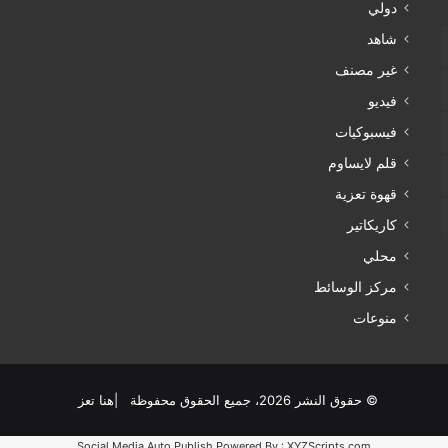
دولي
شاهد
غير مصنف
فيديو
فيسبوكيات
قلم لايساوم
قهوة تعزية
كاريكاتير
محلي
مركز الوسائط
منوعات
© حقوق النشر 2026، جميع الحقوق محفوظة |هنا تعز
Social Media Auto Publish
Powered By :
XYZScripts.com