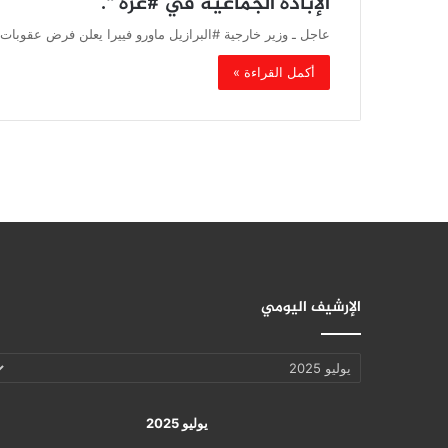
الإبادة الجماعية في #غزة “.
عاجل ـ وزير خارجية #البرازيل ماورو فييرا يعلن فرض عقوبات 
أكمل القراءة »
الإرشيف اليومي
الإرشيف
اليومي
يوليو 2025