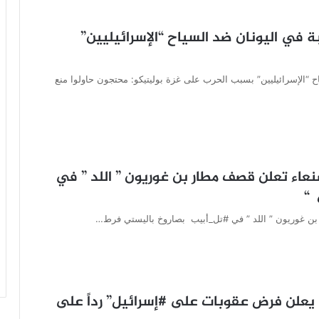
ة في اليونان ضد السياح “الإسرائيليين”
اح “الإسرائيليين” بسبب الحرب على غزة بوليتيكو: محتجون حاولوا منع
عاء تعلن قصف مطار بن غوريون ” اللد ” في
 “
بن غوريون ” اللد ” في #تل_أبيب بصاروخ باليستي فرط…
را يعلن فرض عقوبات على #إسرائيل” رداً على