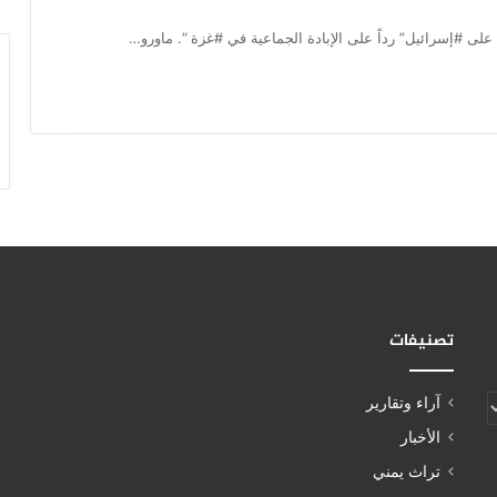
على #إسرائيل” رداً على الإبادة الجماعية في #غزة “. ماورو…
تصنيفات
آراء وتقارير
الأخبار
تراث يمني