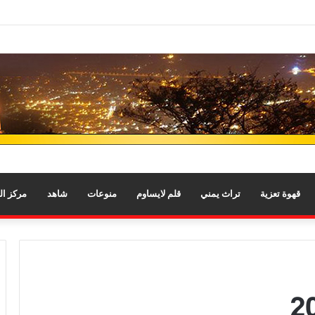
قهوة تعزية
تراث يمني
قلم لايساوم
منوعات
شاهد
مركز ا