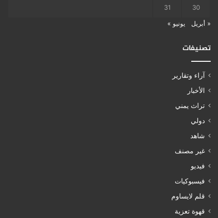
31
30
« أبريل
يونيو »
تصنيفات
آراء وتقارير
الأخبار
تراث يمني
دولي
شاهد
غير مصنف
فيديو
فيسبوكيات
قلم لايساوم
قهوة تعزية