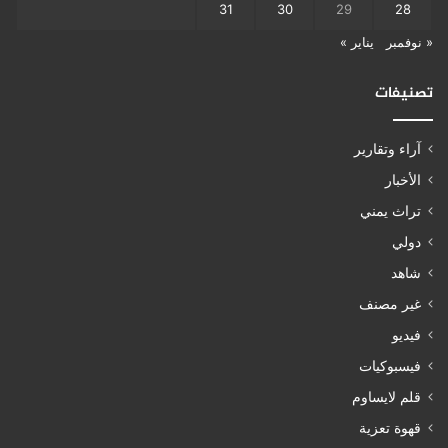
31
30
29
28
« نوفمبر
يناير »
تصنيفات
آراء وتقارير
الأخبار
تراث يمني
دولي
شاهد
غير مصنف
فيديو
فيسبوكيات
قلم لايساوم
قهوة تعزية