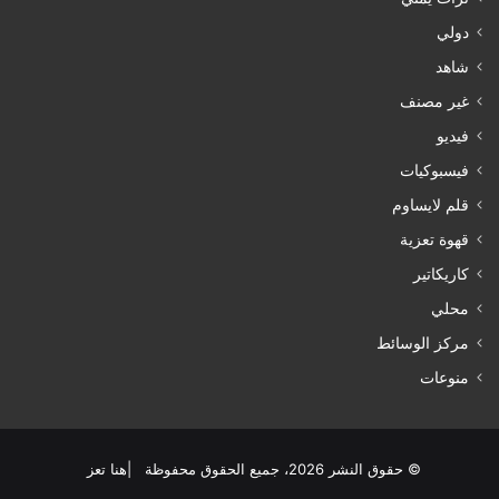
دولي
شاهد
غير مصنف
فيديو
فيسبوكيات
قلم لايساوم
قهوة تعزية
كاريكاتير
محلي
مركز الوسائط
منوعات
© حقوق النشر 2026، جميع الحقوق محفوظة |هنا تعز