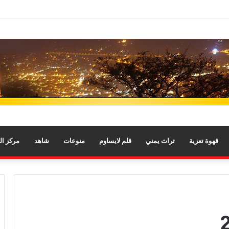
قهوة تعزية
تراث يمني
قلم لايساوم
منوعات
شاهد
مركز ا