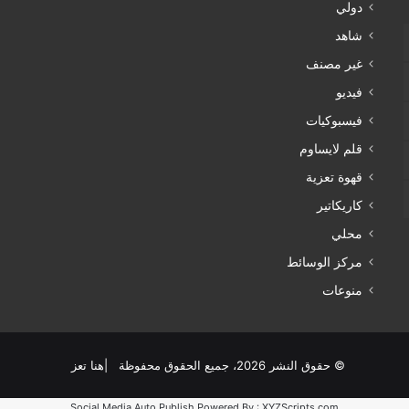
دولي
شاهد
غير مصنف
فيديو
فيسبوكيات
قلم لايساوم
قهوة تعزية
كاريكاتير
محلي
مركز الوسائط
منوعات
© حقوق النشر 2026، جميع الحقوق محفوظة |هنا تعز
Social Media Auto Publish
Powered By :
XYZScripts.com