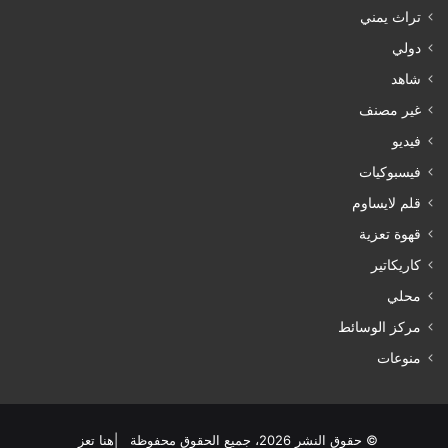
تراث يمني
دولي
شاهد
غير مصنف
فيديو
فيسبوكيات
قلم لايساوم
قهوة تعزية
كاريكاتير
محلي
مركز الوسائط
منوعات
© حقوق النشر 2026، جميع الحقوق محفوظة |هنا تعز