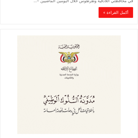
في محافظتي اللاذقية وطرطوس خلال اليومين الماضيين –…
أكمل القراءة »