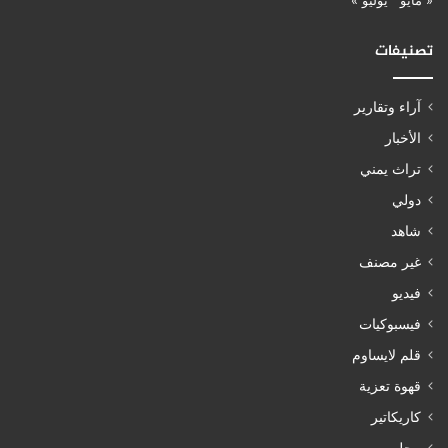
« مايو
يوليو »
تصنيفات
آراء وتقارير
الأخبار
تراث يمني
دولي
شاهد
غير مصنف
فيديو
فيسبوكيات
قلم لايساوم
قهوة تعزية
كاريكاتير