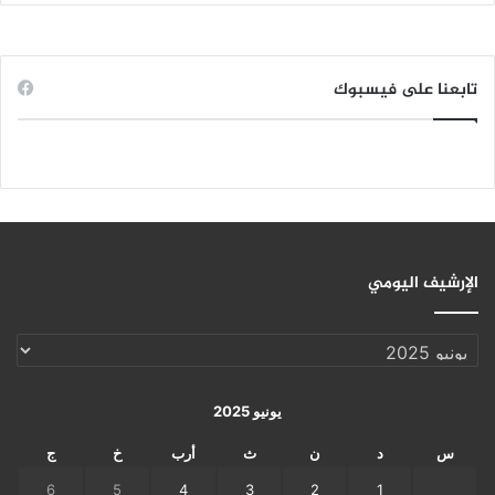
تابعنا على فيسبوك
الإرشيف اليومي
الإرشيف
اليومي
يونيو 2025
س
د
ن
ث
أرب
خ
ج
6
5
4
3
2
1