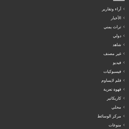
آراء وتقارير
الأخبار
تراث يمني
دولي
شاهد
غير مصنف
فيديو
فيسبوكيات
قلم لايساوم
قهوة تعزية
كاريكاتير
محلي
مركز الوسائط
منوعات