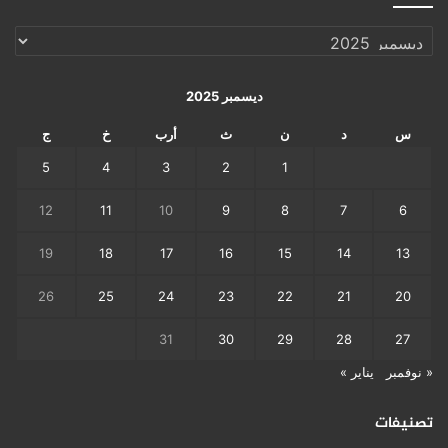
الإرشيف
اليومي
ديسمبر 2025
س
د
ن
ث
أرب
خ
ج
5
4
3
2
1
12
11
10
9
8
7
6
19
18
17
16
15
14
13
26
25
24
23
22
21
20
31
30
29
28
27
« نوفمبر
يناير »
تصنيفات