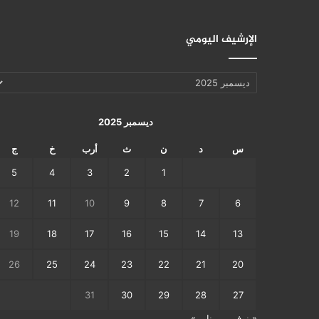
الإرشيف اليومي
الإرشيف
اليومي
ديسمبر 2025
س
د
ن
ث
أرب
خ
ج
5
4
3
2
1
12
11
10
9
8
7
6
19
18
17
16
15
14
13
26
25
24
23
22
21
20
31
30
29
28
27
« نوفمبر
يناير »