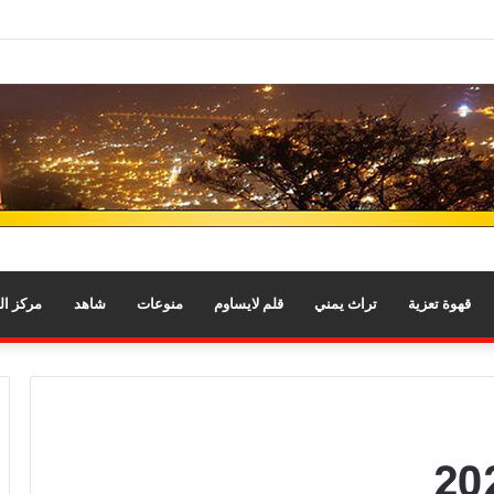
قهوة تعزية
تراث يمني
قلم لايساوم
منوعات
شاهد
مركز ا