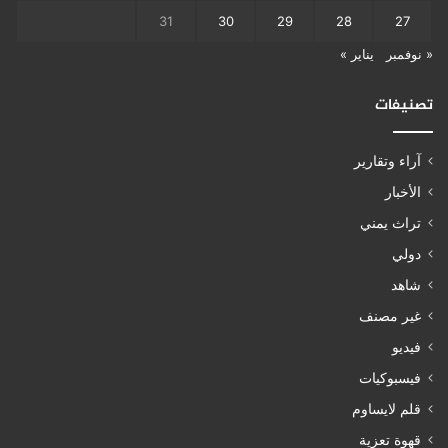
31
30
29
28
27
« نوفمبر
يناير »
تصنيفات
آراء وتقارير
الأخبار
تراث يمني
دولي
شاهد
غير مصنف
فيديو
فيسبوكيات
قلم لايساوم
قهوة تعزية