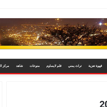
قهوة تعزية
تراث يمني
قلم لايساوم
منوعات
شاهد
مركز ا