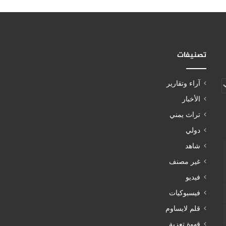
تصنيفات
آراء وتقارير
الأخبار
تراث يمني
دولي
شاهد
غير مصنف
فيديو
فيسبوكيات
قلم لايساوم
قهوة تعزية