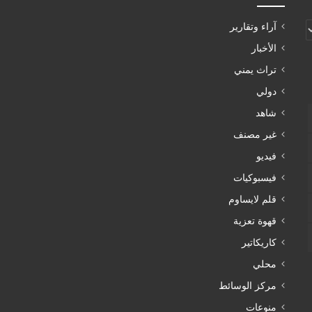
آراء وتقارير
الأخبار
تراث يمني
دولي
شاهد
غير مصنف
فيديو
فيسبوكيات
قلم لايساوم
قهوة تعزية
كاريكاتير
محلي
مركز الوسائط
منوعات