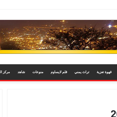
قهوة تعزية
تراث يمني
قلم لايساوم
منوعات
شاهد
مركز ا