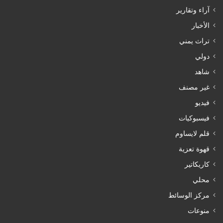
آراء وتقارير
الأخبار
تراث يمني
دولي
شاهد
غير مصنف
فيديو
فيسبوكيات
قلم لايساوم
قهوة تعزية
كاريكاتير
محلي
مركز الوسائط
منوعات