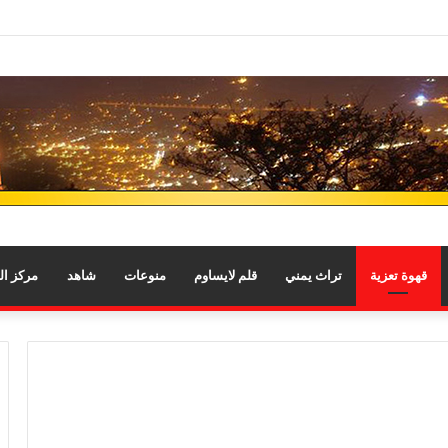
قهوة تعزية
تراث يمني
قلم لايساوم
منوعات
شاهد
مركز ا