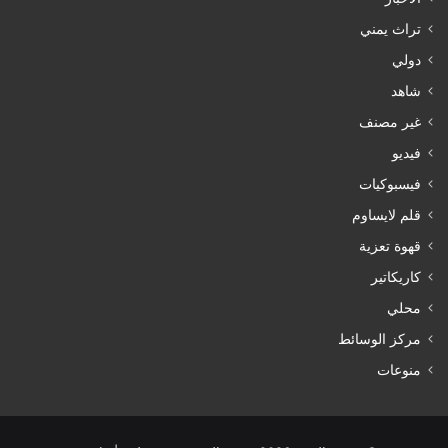
تراث يمني
دولي
شاهد
غير مصنف
فيديو
فيسبوكيات
قلم لايساوم
قهوة تعزية
كاريكاتير
محلي
مركز الوسائط
منوعات