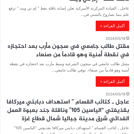
عاجل ـ القيادة المركزية الأميركية تعلن إصابة ناقلة نفط ” إم تي ويند ” ترفع
علم بنما بصاروخ بالستي في…
أكمل القراءة »
2024/05/18
مقتل طالب جامعي في سجون مأرب بعد احتجازه
في نقطة أمنية وهو قادماً من صنعاء
مقتل طالب جامعي في سجون الشرعية وسط مأرب بعد احتجازه في نقطة
أمنية وهو قادماً من صنعاء. توفي طالب جامعي…
أكمل القراءة »
2024/05/18
عاجل ـ كتائب القسام ” استهداف دبابتي ميركافا
بقذيفتي “الياسين 105” وناقلة جند بعبوة العمل
الفدائي شرق مدينة جباليا شمال قطاع غزة
عاجل ـ كتائب القسام ” استهداف دبابتي ميركافا بقذيفتي “الياسين 105″
وناقلة جند بعبوة العمل الفدائي شرق مدينة جباليا شمال…