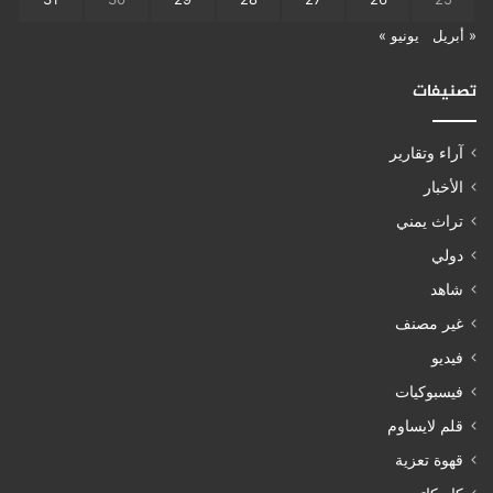
« أبريل
يونيو »
تصنيفات
آراء وتقارير
الأخبار
تراث يمني
دولي
شاهد
غير مصنف
فيديو
فيسبوكيات
قلم لايساوم
قهوة تعزية