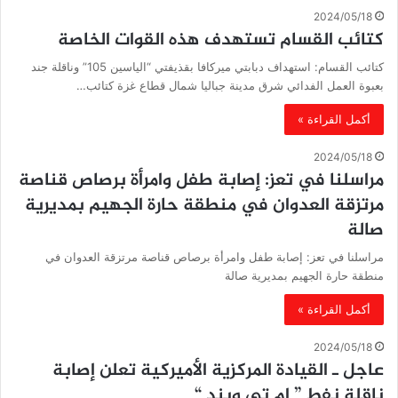
2024/05/18
كتائب القسام تستهدف هذه القوات الخاصة
كتائب القسام: استهداف دبابتي ميركافا بقذيفتي “الياسين 105” وناقلة جند
بعبوة العمل الفدائي شرق مدينة جباليا شمال قطاع غزة كتائب…
أكمل القراءة »
2024/05/18
مراسلنا في تعز: إصابة طفل وامرأة برصاص قناصة
مرتزقة العدوان في منطقة حارة الجهيم بمديرية
صالة
مراسلنا في تعز: إصابة طفل وامرأة برصاص قناصة مرتزقة العدوان في
منطقة حارة الجهيم بمديرية صالة
أكمل القراءة »
2024/05/18
عاجل ـ القيادة المركزية الأميركية تعلن إصابة
ناقلة نفط ” إم تي ويند “