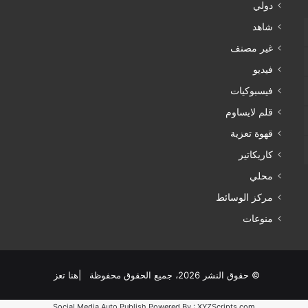
دولي
شاهد
غير مصنف
فيديو
فيسبوكيات
قلم لايساوم
قهوة تعزية
كاريكاتير
محلي
مركز الوسائط
منوعات
© حقوق النشر 2026، جميع الحقوق محفوظة |هنا تعز
Social Media Auto Publish
Powered By :
XYZScripts.com