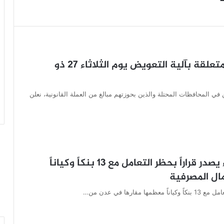
البنك المركزي: سننشر كافة التفاصيل المتعلقة بآلية التعويض يوم الثلاثاء 27 ذو
ي المحافظات المحتلة والذين بحوزتهم مبالغ من العملة القانونية، نعلن
عاجل ـ البنك المركزي اليمني في صنعاء يصدر قراراً بحظر التعامل مع 13 بنكاً وكياناً
ال المصرفية
ا في عدن من…