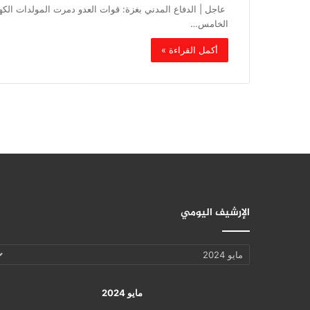
‏ عاجل | الدفاع المدني بغزة: قوات العدو دمرت المولدات ا
الخامس…
أكمل القراءة »
الإرشيف اليومي
الإرشيف
اليومي
مايو 2024