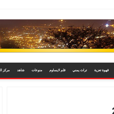
قهوة تعزية
تراث يمني
قلم لايساوم
منوعات
شاهد
مركز ا