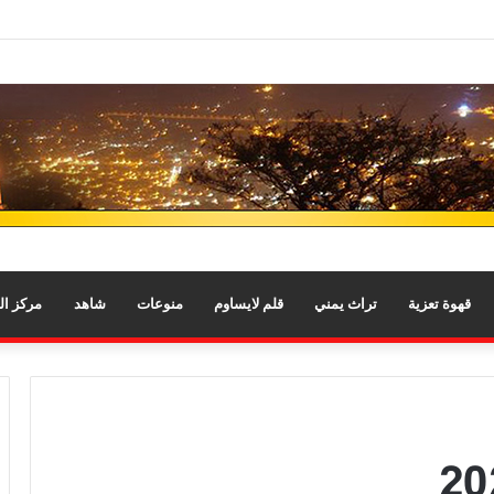
قهوة تعزية
تراث يمني
قلم لايساوم
منوعات
شاهد
مركز ا