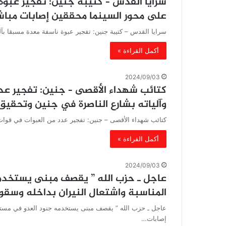
سرايا القدس – كتيبة جنين: تفجير عبوة 
على محور السينما محققين إصابات مباش
سرايا القدس – كتيبة جنين: تفجير عبوة ناسفة معدة مسبقا بآ
أكمل القراءة »
2024/09/03
كتائب شهداء الأقصى – جنين: تفجير عد
وآلياته بشارع الناصرة في جنين وتحقيق
كتائب شهداء الأقصى – جنين: تفجير عدد من العبوات في قوات
أكمل القراءة »
2024/09/03
عاجل ـ حزب الله ” يقصف مبنى يستخدمه 
المناسبة واشتعال النيران بداخله وسقوط
عاجل ـ حزب الله ” يقصف مبنى يستخدمه جنود العدو في مستعمرة
إصابات…