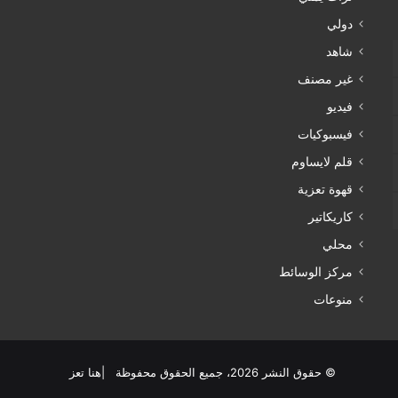
دولي
شاهد
غير مصنف
فيديو
فيسبوكيات
قلم لايساوم
قهوة تعزية
كاريكاتير
محلي
مركز الوسائط
منوعات
© حقوق النشر 2026، جميع الحقوق محفوظة |هنا تعز